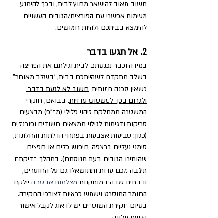
חשוב מאוד להישאר מחוץ לבית, ובכך להימנע 
מעימות אפשרי עם הפורצים/הגנבים העשויים 
להימצא בביתכם ולהיות חמושים. 
2. אל תגעו בדבר
במידה וכבר נכנסתם לבית וגילתם את הפריצה 
בשלב מתקדם לשהייתכם בבית, "בשלב מאוחר" 
כשאין סכנה חזותית, 
חשוב לא לגעת בדבר 
ולגרום בכך לטשטוש עדויות
. בבואם, חוקרי 
המשטרה ממחלקת זיהוי פלילי (מז"פ) מבצעים 
סריקות ודגימות לגילוי ממצאים חשודים ופורנזיים 
(כגון: טביעות אצבעות בפתחי הדלתות והחלונות, 
סימני נעליים ברצפה, חיפוש כלים או חפצים 
שהותירו הגנבים בעת מנוסתם). במהלך בדיקתם 
תיגבה מכם עדות ותתושאלו גם על החוסרים, 
ובבתים שבהם מותקנות 
מצלמות
אבטחה
 יילקח 
החומר המוסרט וישמש כראיות לצורכי החקירה. 
בסיום חקירת השוטרים יש לדאוג לקבל אישור 
הגשת תלונה.