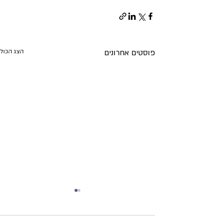
פוסטים אחרונים
הצג הכול
כיצד לקבל פיצויים על נזק
מפגיעת רקטה או התפרעויות?