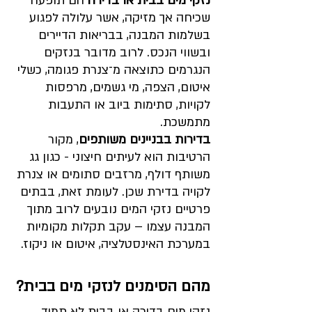
נזקי מים בבית או בדירה
 הם תופעה 
שכיחה אך מזיקה, אשר עלולה לפגוע 
בשלמות המבנה, בבריאות הדיירים 
ובשווי הנכס. לרוב מדובר בנזקים 
הנגרמים כתוצאה מ־צנרת פגומה, כשלי 
איטום, הצפה, מי גשמים, מרפסות 
לקויות, סתימות ביוב או התעבות 
מתמשכת.
בדירות בבניינים משותפים
, מקור 
הרטיבות הוא לעיתים חיצוני - כגון גג 
משותף דולף, מרזבים סתומים או צנרת 
לקויה בדירת שכן. לעומת זאת, בבתים 
פרטיים נזקי המים נובעים לרוב מתוך 
המבנה עצמו – עקב תקלות מקומיות 
במערכת האינסטלציה, איטום או ניקוז.
מהם הסימנים לנזקי מים בבית?
נזקי מים בדירה או בבית לא תמיד 