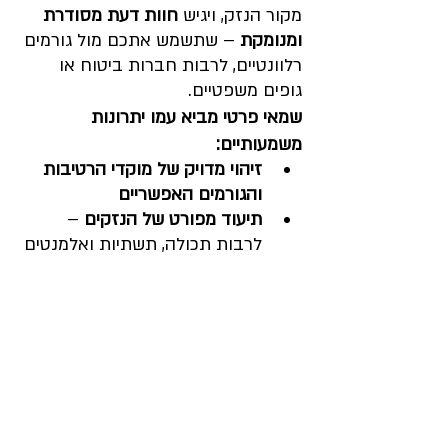
מקור הנזק, ויגיש 
חוות דעת מסודרת 
ומנומקת
 – שתשמש אתכם מול גורמים 
רלוונטיים, לרבות חברות ביטוח או 
גופים משפטיים.
שמאי פרטי מביא עמו יתרונות 
משמעותיים:
זיהוי מדויק של מוקדי הרטיבות 
והגורמים האפשריים
תיעוד מפורט של הנזקים
 – 
לרבות תכולה, תשתיות ואלמנטים 
סמויים
הערכת שווי תיקון או שיקום
 לפי 
מחירים ריאליים
סיוע בהבנת תחולת הכיסוי 
הביטוחי
 בהתאם לפוליסה.
------------------------------------------------
------------------------------------------------
-----------------