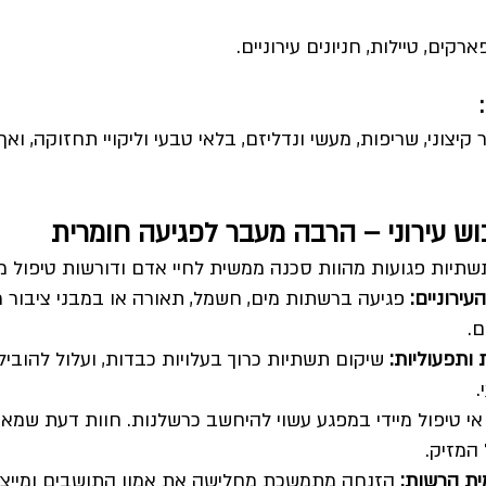
פארקים, טיילות, חניונים עירוניים.
 קיצוני, שריפות, מעשי ונדליזם, בלאי טבעי וליקויי תחזוקה, ואף 
ש עירוני – הרבה מעבר לפגיעה חומרית
שתיות פגועות מהוות סכנה ממשית לחיי אדם ודורשות טיפול מיי
ירוניים: 
פגיעה ברשתות מים, חשמל, תאורה או במבני ציבור
ם.
ותפעוליות: 
שיקום תשתיות כרוך בעלויות כבדות, ועלול להוביל 
.
אי טיפול מיידי במפגע עשוי להיחשב כרשלנות. חוות דעת שמאי
המזיק.
ית הרשות: 
הזנחה מתמשכת מחלישה את אמון התושבים ומייצ