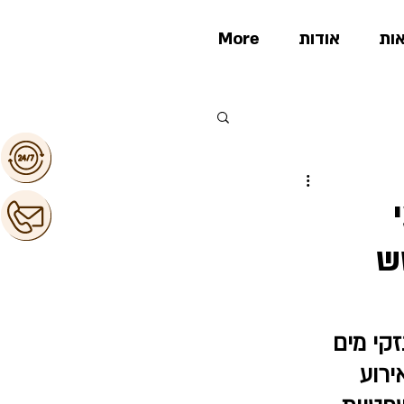
ות
אודות
More
ש
קי מים 
ירוע 