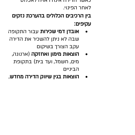
כאשר הדירה אינה ראויה לאכלוס 
לאחר הפינוי.
בין הרכיבים הכלולים בהערכת נזקים 
עקיפים:
אובדן דמי שכירות
 עבור התקופה 
שבה לא ניתן להשכיר את הדירה 
עקב הצורך בשיקום
הוצאות מימון ואחזקה
 (ארנונה, 
מים, חשמל, ועד בית) בתקופת 
הביניים
הוצאות בגין שיווק הדירה מחדש
, 
צילומים, מתווכים או תיקונים 
נדרשים
עיכוב בפינוי נכס חלופי
, אם בעל 
הדירה או קרוביו היו אמורים 
לעבור להתגורר בדירה
במקרים מסוימים: פיצוי בגין 
עוגמת נפש או פגיעה בשווי שוק 