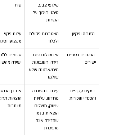
קילופי צבע, 
טיח
סימני חיכוך על 
הקירות
 הזנחה וניקיון
הצטברות פסולת 
עלות ניקוי 
ולכלוך
מקצועי ופינוי
 הפסדים כספיים 
אי תשלום שכר 
סכומים לתבי
ישירים
דירה, חשבונות 
ישירה מהשוכ
מים/ארנונה שלא 
שולמו
 נזקים עקיפים 
עיכוב בהשכרה 
אובדן הכנסה
והפסדי שכירות
מחדש, עלויות 
הוצאות תחז
שיווק, תשלום 
מיותרות
הוצאות בזמן 
שהדירה אינה 
מושכרת