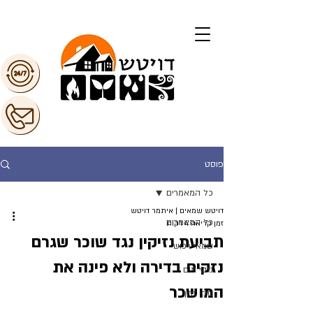
פוסט
כל המאמרים
דויטש שמאים | איתמר דויטש
כל המאמרים
זמן קריאה 4 דקות
תביעת נזיקין נגד שוכר שגרם
שמאי רכוש
נזקים בדירה ולא פינה את
נזקי מים
המושכר
נזקי זדון