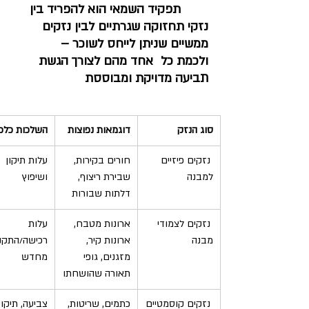
תפקיד השמאי הוא להפריד בין 
נזקי תחזוקה שגרתיים לבין נזקים 
ממשיים שניתן לייחס לשוכר – 	
ולכמת כל 	אחד מהם לצורך הגשת 
תביעה מדויקת ומבוססת
סוג הנזק
דוגמאות נפוצות
השלכות כלכל
 נזקים פיזיים 
חורים בקירות, 
עלות תיקון 
למבנה
שבירת ריצוף, 
ושיפוץ
דלתות שבורות
 נזקים לצמודי 
ארונות מטבח, 
עלות 
מבנה
ארונות קיר,  
רכישה/התקנ
מזגנים, גופי 
מחדש
תאורה שהושחתו
 נזקים קוסמטיים
כתמים, שריטות, 
צביעה, תיקוני